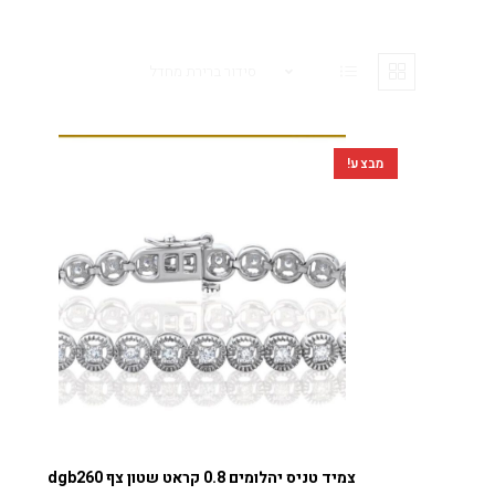
סידור ברירת מחדל
מבצע!
צמידי טניס יהלומים
צמיד טניס יהלומים 0.8 קראט שטון צף dgb260