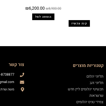
₪
6,200.00
₪
8,900.00
הוספה לסל
קנה עכשיו
צור קשר
קטגוריות מוצרים
-8738877
תליוני יהלום
mail.com
תליוני זהב
תכשיטי יהלומים ליין חדש
משה שרת 13 קרית ים
שרשראות
צמידי טניס יהלומים