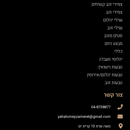
צמידי זהב קשיחים
צמידי זהב
עגילי יהלום
עגילי זהב
סטים מזהב
מבצע היום
כללי
יהלומי מעבדה
טבעות נישואין
טבעות יהלום/אירוסין
טבעות זהב
צור קשר
04-8738877
yahalomeyzameret@gmail.com
משה שרת 13 קרית ים