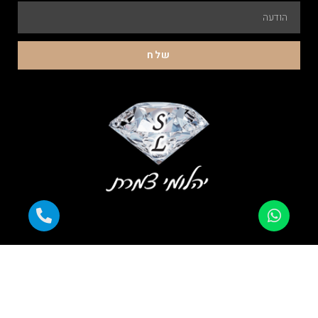
שלח
התשלום מוצפן ומאובטח |
עובדים עם כל כרטיסי האשראי |
אלפי לקוחות מרוצים |
משלוח מהיר לכל הארץ |
אחריות מלאה
כל הזכויות שמורות ליהלומי צמרת 2023 © קידום פלוס -עיצוב ובניית