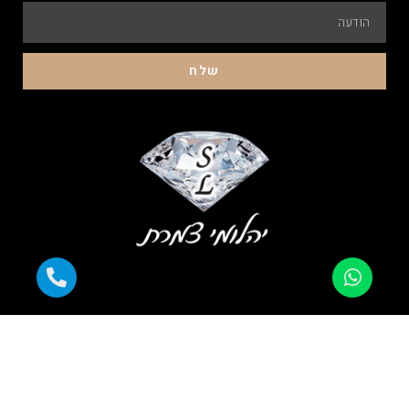
שלח
התשלום מוצפן ומאובטח |
עובדים עם כל כרטיסי האשראי |
אלפי לקוחות מרוצים |
משלוח מהיר לכל הארץ |
אחריות מלאה
כל הזכויות שמורות ליהלומי צמרת 2023 © קידום פלוס -עיצוב ובניית