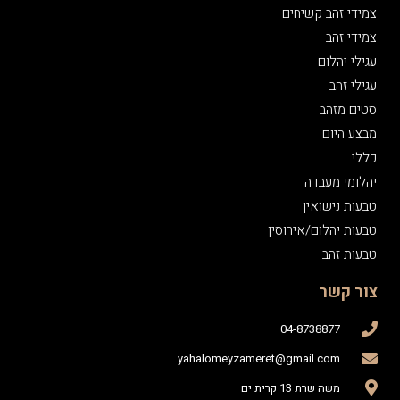
צמידי זהב קשיחים
צמידי זהב
עגילי יהלום
עגילי זהב
סטים מזהב
מבצע היום
כללי
יהלומי מעבדה
טבעות נישואין
טבעות יהלום/אירוסין
טבעות זהב
צור קשר
04-8738877
yahalomeyzameret@gmail.com
משה שרת 13 קרית ים