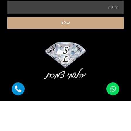
שלח
התשלום מוצפן ומאובטח |
עובדים עם כל כרטיסי האשראי |
אלפי לקוחות מרוצים |
משלוח מהיר לכל הארץ |
אחריות מלאה
כל הזכויות שמורות ליהלומי צמרת 2023 © קידום פלוס -עיצוב ובניית