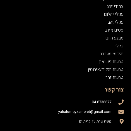
צמידי זהב
עגילי יהלום
עגילי זהב
סטים מזהב
מבצע היום
כללי
יהלומי מעבדה
טבעות נישואין
טבעות יהלום/אירוסין
טבעות זהב
צור קשר
04-8738877
yahalomeyzameret@gmail.com
משה שרת 13 קרית ים